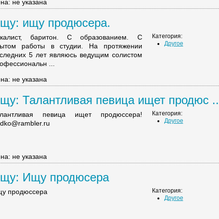
на: не указана
щу: ищу продюсера.
Категория:
калист, баритон. С образованием. С
Другое
ытом работы в студии. На протяжении
следних 5 лет являюсь ведущим солистом
офессиональн ...
на: не указана
щу: Талантливая певица ищет продюс ..
Категория:
алантливая певица ищет продюссера!
Другое
idko@rambler.ru
на: не указана
щу: Ищу продюсера
Категория:
у продюссера
Другое