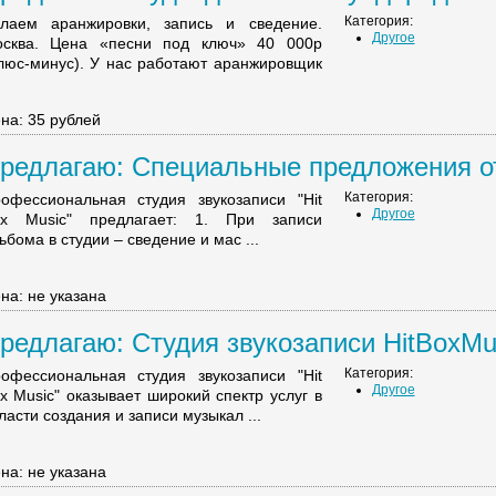
Категория:
лаем аранжировки, запись и сведение.
Другое
сква. Цена «песни под ключ» 40 000р
люс-минус). У нас работают аранжировщик
на: 35 рублей
редлагаю: Специальные предложения от H
Категория:
офессиональная студия звукозаписи "Hit
Другое
x Music" предлагает: 1. При записи
ьбома в студии – сведение и мас ...
на: не указана
редлагаю: Студия звукозаписи HitBoxMusi
Категория:
офессиональная студия звукозаписи "Hit
Другое
x Music" оказывает широкий спектр услуг в
ласти создания и записи музыкал ...
на: не указана