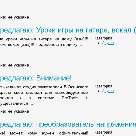
на: не указана
редлагаю: Уроки игры на гитаре, вокал (А
Категория:
ю уроки игры на гитаре на дому (азы)!!!
Другое
кже вокал (азы)!!! Подробности в личку! ...
на: не указана
редлагаю: Внимание!
Категория:
зыкальная студия звукозаписи В.Осинского
Другое
крыла свой филиал для малобюджетных
роектов / в системе ProTools /.
уществляется ...
на: не указана
редлагаю: преобразователь напряжения 
Категория:
ехе! может кому нужен офигительный