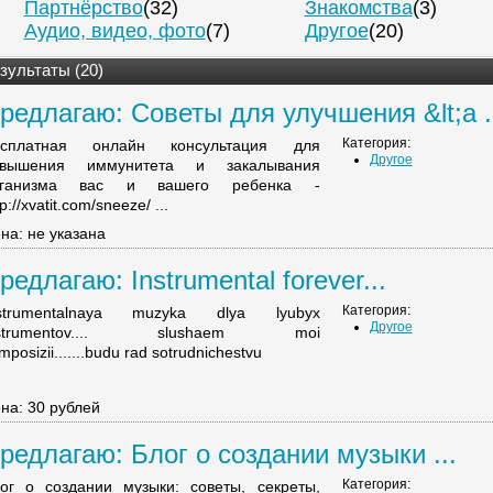
Партнёрство
(32)
Знакомства
(3)
Аудио, видео, фото
(7)
Другое
(20)
зультаты (20)
редлагаю: Советы для улучшения &lt;a .
Категория:
есплатная онлайн консультация для
Другое
овышения иммунитета и закалывания
рганизма вас и вашего ребенка -
tp://xvatit.com/sneeze/ ...
на: не указана
редлагаю: Instrumental forever...
Категория:
nstrumentalnaya muzyka dlya lyubyx
Другое
nstrumentov.... slushaem moi
mposizii.......budu rad sotrudnichestvu
на: 30 рублей
редлагаю: Блог о создании музыки ...
Категория:
ог о создании музыки: советы, секреты,