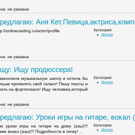
на: не указана
редлагаю: Аня Кет.Певица,актриса,компо
Категория:
p://onlinecasting.ru/actor/profile
Другое
на: не указана
щу: Ищу продюссера!
Категория:
закончила музыкальную школу и хотела бы
Другое
льше проявлять свой талант! Пишу тексты и
рать на фортепиано! Ищу человека,который
на: не указана
редлагаю: Уроки игры на гитаре, вокал (А
Категория:
ю уроки игры на гитаре на дому (азы)!!!
Другое
кже вокал (азы)!!! Подробности в личку! ...