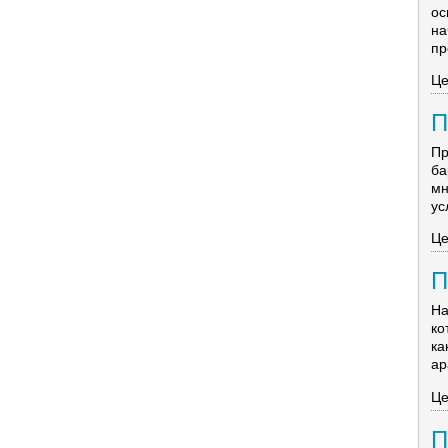
ос
на
пр
Це
П
Пр
ба
мн
ус
Це
П
На
ко
к
ар
Це
П