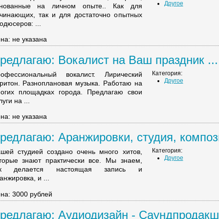
Другое
нованные на личном опыте.. Как для
чинающих, так и для достаточно опытных
одюсеров: ...
на: не указана
редлагаю: Вокалист на Ваш праздник ...
Категория:
офессиональный вокалист. Лирический
Другое
ритон. Разноплановая музыка. Работаю на
огих площадках города. Предлагаю свои
луги на ...
на: не указана
редлагаю: Аранжировки, студия, компози
Категория:
шей студией создано очень много хитов,
Другое
торые знают практически все. Мы знаем,
ак делается настоящая запись и
анжировка, и ...
на: 3000 рублей
редлагаю: Аудиодизайн - Саундпродакшн