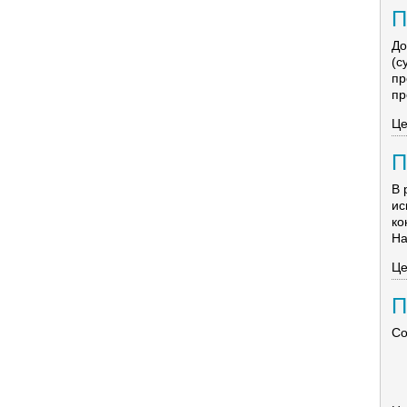
П
До
(
пр
пр
Це
П
В 
ис
ко
На 
Це
П
Со