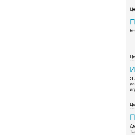
Це
П
htt
Це
И
Я 
да
иг
...
Це
П
Да
Та