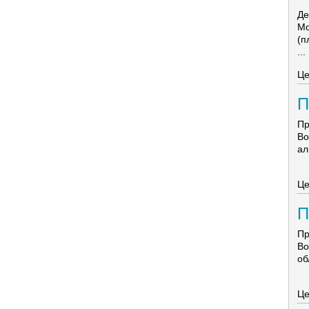
Де
Мо
(п
...
Це
П
Пр
Bo
ал
Це
П
Пр
Bo
об
Це