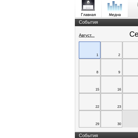
События
Се
Август...
1
2
8
9
15
16
22
23
29
30
События