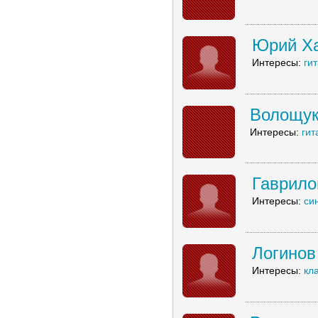
Юрий Х
Интересы:
ги
Волощук
Интересы:
гит
Гаврил
Интересы:
си
Логинов
Интересы:
кл