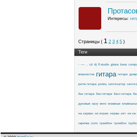
Протасо
Интересы:
гит
1
Страницы (
2
3
4
5
)
Теги
-
----
..
cd
dj
fl studio
gitara
bass
compu
гитара
вокалистка
гитаре
домр
ритм гитара
рояль
синтезатор
синте
бас гитара
бас-гитара
басс-гитара
ба
духовые
казу
кино
клавиши
клавишны
на нервах
не играю
нервы
нет
ни на 
скрипка
соло
трамбон
тромбон
труба