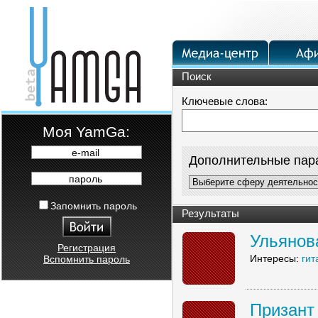
Поиск
Ключевые слова:
Moя YamGa:
e-mail
Дополнительные пар
пароль
Запомнить пароль
Результаты
Ульянов
Регистрация
Интересы:
гит
Вспомнить пароль
Призант